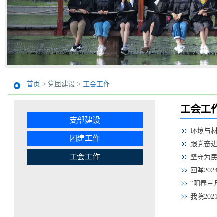
首页
> 党团建设 >
工会工作
工会工
支部建设
环境与材
团建工作
跟党奋进
工会工作
坚守为民
回眸20
“阳春三
我院20