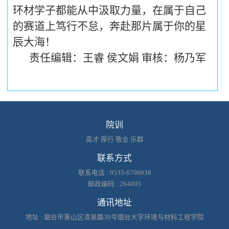
环材学子都能从中汲取力量，在属于自己
的赛道上笃行不怠，奔赴那片属于你的星
辰大海！
责任编辑：王睿 侯文娟 审核：杨乃军
院训
高才 厚行 敬业 乐群
联系方式
联系电话 : 0535-6706038
邮政编码 : 264005
通讯地址
地址 : 烟台市莱山区清泉路30号烟台大学环境与材料工程学院