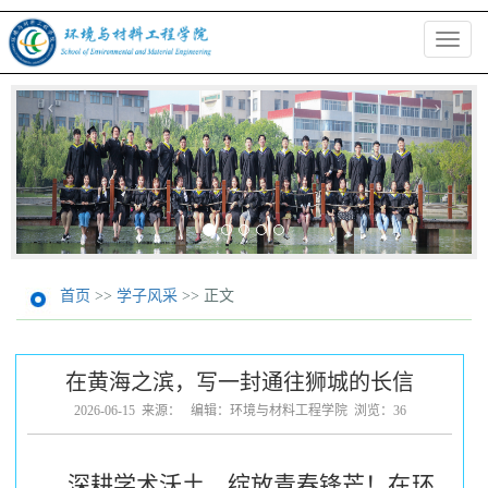
切
换
导
‹
›
航
首页
>>
学子风采
>> 正文
在黄海之滨，写一封通往狮城的长信
2026-06-15 来源： 编辑：环境与材料工程学院 浏览：
36
深耕学术沃土，绽放青春锋芒！
在环