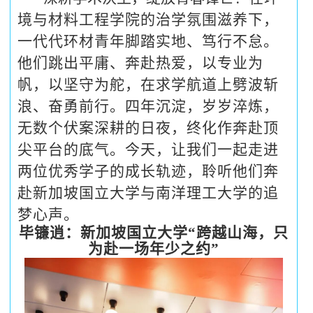
境与材料工程学院的治学氛围滋养下，
一代代环材青年脚踏实地、笃行不怠。
他们跳出平庸、奔赴热爱，以专业为
帆，以坚守为舵，在求学航道上劈波斩
浪、奋勇前行。四年沉淀，岁岁淬炼，
无数个伏案深耕的日夜，终化作奔赴顶
尖平台的底气。今天，让我们一起走进
两位优秀学子的成长轨迹，聆听他们奔
赴新加坡国立大学与南洋理工大学的追
梦心声。
毕镰逍：
新加坡国立大学
“跨越山海，只
为赴一场年少之约”