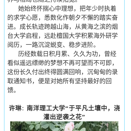
她始终怀揣心中理想，把年少时执着
的求
学心愿，悉数化作朝夕不懈的踏实奋
进。成长轨迹跨越山海，从黄海之滨的烟
台大学启程，远赴檀国大学积累海外研学
阅历，一路沉淀蜕变、稳步进阶。
历经数载日积月累、久久为功，曾经
看似遥远缥缈的梦想不再可望而不可即，
这份长久付出终得圆满回响，沉甸甸的录
取通知书，便是对她所有坚持最好的回
馈。
许琳
南洋理工大学“于平凡土壤中，浇
：
灌出逆袭之花”